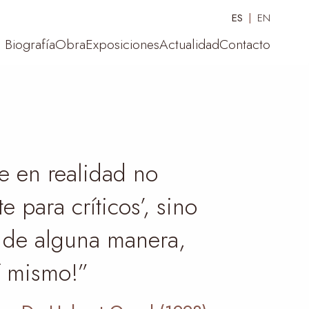
ES
EN
Biografía
Obra
Exposiciones
Actualidad
Contacto
e en realidad no
 para críticos’, sino
, de alguna manera,
sí mismo!”