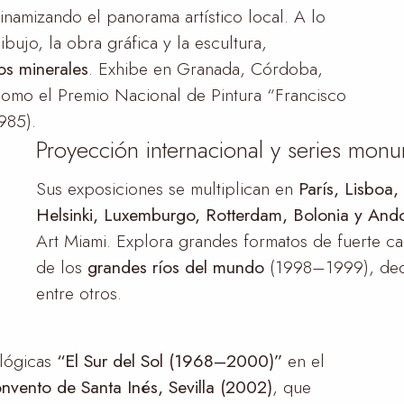
namizando el panorama artístico local. A lo
bujo, la obra gráfica y la escultura,
vos minerales
. Exhibe en Granada, Córdoba,
 como el Premio Nacional de Pintura “Francisco
985).
Proyección internacional y series mon
Sus exposiciones se multiplican en
París, Lisboa
Helsinki, Luxemburgo, Rotterdam, Bolonia y And
Art Miami. Explora grandes formatos de fuerte ca
de los
grandes ríos del mundo
(1998–1999), dedi
entre otros.
ológicas
“El Sur del Sol (1968–2000)”
en el
nvento de Santa Inés, Sevilla (2002)
, que